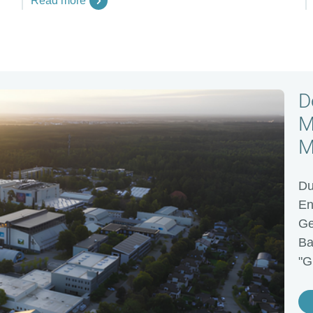
Read more
D
M
M
Du
En
Ge
Ba
"G