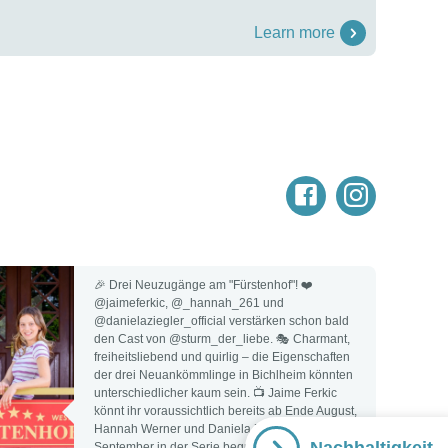
Learn more
🎉 Drei Neuzugänge am "Fürstenhof"! ❤️
@jaimeferkic, @_hannah_261 und
@danielaziegler_official verstärken schon bald
den Cast von @sturm_der_liebe. 🎭 Charmant,
freiheitsliebend und quirlig – die Eigenschaften
der drei Neuankömmlinge in Bichlheim könnten
unterschiedlicher kaum sein. 📺 Jaime Ferkic
könnt ihr voraussichtlich bereits ab Ende August,
Hannah Werner und Daniela Ziegler ab Mitte
September in der Serie begrüßen. 👉 Auf welche