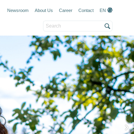
Meta navigation
Newsroom
About Us
Career
Contact
EN
Search