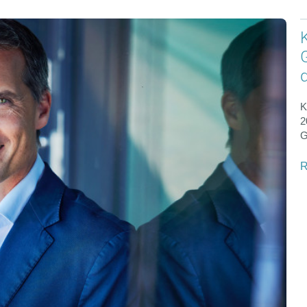
K
2
G
R