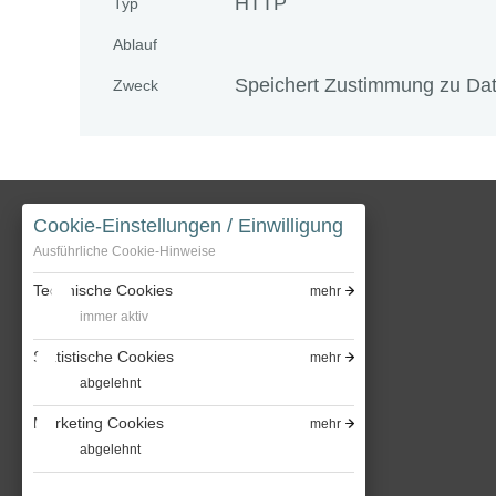
HTTP
Typ
Ablauf
Speichert Zustimmung zu Dat
Zweck
Cookie-Einstellungen / Einwilligung
Ausführliche Cookie-Hinweise
Technische Cookies
mehr
immer aktiv
Bavaria Entertainment GmbH
Statistische Cookies
mehr
Bavaria Fiction GmbH
abgelehnt
Bavaria Filmstadt
Marketing Cookies
mehr
Bavaria Media GmbH
abgelehnt
Bavaria Media Italia S.r.l