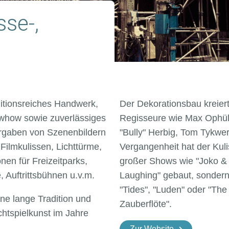
sse-,
ditionsreiches Handwerk,
Der Dekorationsbau kreiert
whow sowie zuverlässiges
Regisseure wie Max Ophüls
rgaben von Szenenbildern
"Bully" Herbig, Tom Tykwer
Filmkulissen, Lichttürme,
Vergangenheit hat der Kuli
en für Freizeitparks,
großer Shows wie "Joko &
 Auftrittsbühnen u.v.m.
Laughing" gebaut, sondern
"Tides", "Luden" oder "Th
ne lange Tradition und
Zauberflöte".
htspielkunst im Jahre
Zur Website