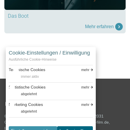
Das Boot
Mehr erfahren
Cookie-Einstellungen / Einwilligung
Vorherige
Weiter
Ausführliche Cookie-Hinweise
Technische Cookies
mehr
immer aktiv
Statistische Cookies
mehr
abgelehnt
Marketing Cookies
mehr
abgelehnt
© 2026 Bavaria Film GmbH, Bavariafilmplatz 7, 82031
Geiselgasteig, T +49 (0) 89 6499 0, info@bavaria-film.de,
Impressum
,
Datenschutz
,
Cookie-Richtlinien