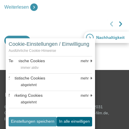
Weiterlesen
vorheriges Slide
nächstes Slide
Nachhaltigkeit
Mehr
Cookie-Einstellungen / Einwilligung
Ausführliche Cookie-Hinweise
Technische Cookies
mehr
immer aktiv
Statistische Cookies
mehr
abgelehnt
Marketing Cookies
mehr
abgelehnt
© 2026 Bavaria Film GmbH, Bavariafilmplatz 7, 82031
Geiselgasteig, T +49 (0) 89 6499 0, info@bavaria-film.de,
Impressum
,
Datenschutz
,
Cookie-Richtlinien
Einstellungen speichern
In alle einwilligen