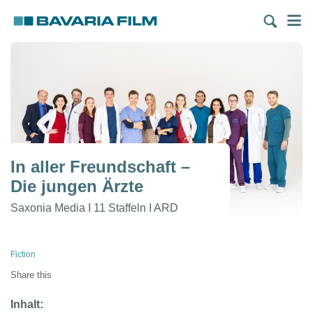
Direkt
M
zum
Inhalt
In aller Freundschaft –
Die jungen Ärzte
Saxonia Media I 11 Staffeln I ARD
Pfadnavigation
Fiction
Share this
Inhalt: