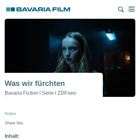
Direkt
M
zum
Inhalt
Was wir fürchten
Bavaria Fiction I Serie I ZDFneo
Pfadnavigation
Fiction
Share this
Inhalt: