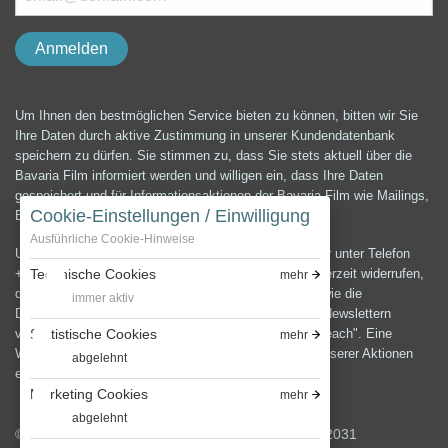
Um Ihnen den bestmöglichen Service bieten zu können, bitten wir Sie
Ihre Daten durch aktive Zustimmung in unserer Kundendatenbank
speichern zu dürfen. Sie stimmen zu, dass Sie stets aktuell über die
Bavaria Film informiert werden und willigen ein, dass Ihre Daten
gespeichert und für Informationsaktionen der Bavaria Film wie Mailings,
Cookie-Einstellungen / Einwilligung
E-Mails, Newsletter etc. verwendet werden können.
Ausführliche Cookie-Hinweise
Unter der E-Mail-Adresse presse@bavaria-film.de oder unter Telefon
+49 (0) 89 64 99 3900 können Sie die Einwilligung jederzeit widerrufen,
Technische Cookies
mehr
die Änderung und Löschung Ihrer Daten verlangen sowie die
immer aktiv
Datenschutzerklärung anfordern.Zum Versenden von Newslettern
verwenden wir die E-Mail-Marketing Software "Cleverreach". Eine
Statistische Cookies
mehr
Weitergabe oder Verwendung Ihrer Daten außerhalb unserer Aktionen
abgelehnt
erfolgt nicht.
Marketing Cookies
mehr
abgelehnt
© 2026 Bavaria Film GmbH, Bavariafilmplatz 7, 82031