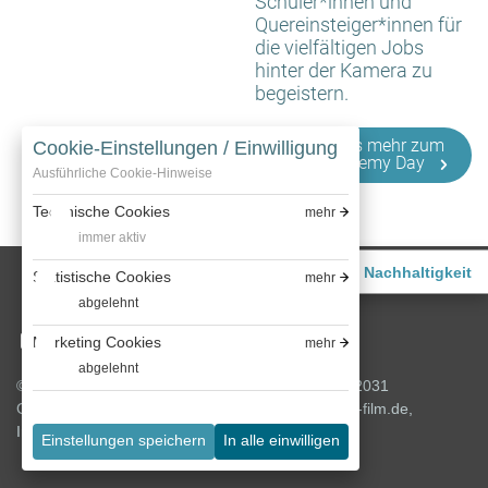
Schüler*innen und
Quereinsteiger*innen für
die vielfältigen Jobs
hinter der Kamera zu
begeistern.
Hier gibt's mehr zum
Cookie-Einstellungen / Einwilligung
Film Academy Day
Ausführliche Cookie-Hinweise
Technische Cookies
mehr
immer aktiv
Nachhaltigkeit
Statistische Cookies
mehr
abgelehnt
Marketing Cookies
mehr
abgelehnt
© 2026 Bavaria Film GmbH, Bavariafilmplatz 7, 82031
Geiselgasteig, T +49 (0) 89 6499 0, info@bavaria-film.de,
Impressum
,
Datenschutz
,
Cookie-Richtlinien
Einstellungen speichern
In alle einwilligen