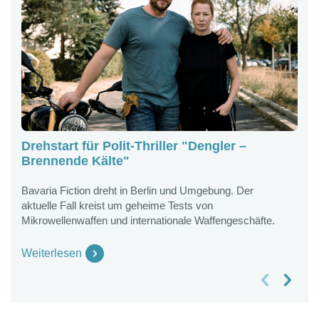
Drehstart für Polit-Thriller "Dengler –
"
Brennende Kälte"
i
Bavaria Fiction dreht in Berlin und Umgebung. Der
A
aktuelle Fall kreist um geheime Tests von
B
Mikrowellenwaffen und internationale Waffengeschäfte.
m
Weiterlesen
W
vorheriges Slide
nächstes Slide