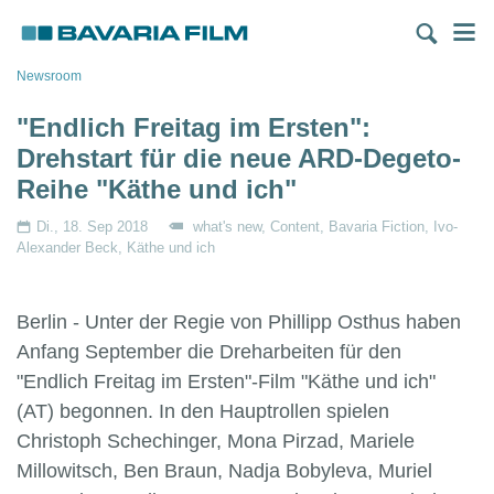
Direkt
M
zum
Inhalt
Pfadnavigation
Newsroom
"Endlich Freitag im Ersten":
Drehstart für die neue ARD-Degeto-
Reihe "Käthe und ich"
Di., 18. Sep 2018
what's new
Content
Bavaria Fiction
Ivo-
Alexander Beck
Käthe und ich
Berlin - Unter der Regie von Phillipp Osthus haben
Anfang September die Dreharbeiten für den
"Endlich Freitag im Ersten"-Film "Käthe und ich"
(AT) begonnen. In den Hauptrollen spielen
Christoph Schechinger, Mona Pirzad, Mariele
Millowitsch, Ben Braun, Nadja Bobyleva, Muriel