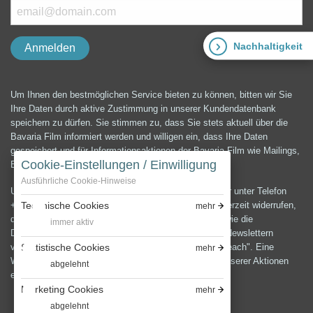
Nachhaltigkeit
Um Ihnen den bestmöglichen Service bieten zu können, bitten wir Sie
Ihre Daten durch aktive Zustimmung in unserer Kundendatenbank
speichern zu dürfen. Sie stimmen zu, dass Sie stets aktuell über die
Bavaria Film informiert werden und willigen ein, dass Ihre Daten
gespeichert und für Informationsaktionen der Bavaria Film wie Mailings,
Cookie-Einstellungen / Einwilligung
E-Mails, Newsletter etc. verwendet werden können.
Ausführliche Cookie-Hinweise
Unter der E-Mail-Adresse presse@bavaria-film.de oder unter Telefon
Technische Cookies
+49 (0) 89 64 99 3900 können Sie die Einwilligung jederzeit widerrufen,
mehr
die Änderung und Löschung Ihrer Daten verlangen sowie die
immer aktiv
Datenschutzerklärung anfordern.Zum Versenden von Newslettern
Statistische Cookies
verwenden wir die E-Mail-Marketing Software "Cleverreach". Eine
mehr
Weitergabe oder Verwendung Ihrer Daten außerhalb unserer Aktionen
abgelehnt
erfolgt nicht.
Marketing Cookies
mehr
abgelehnt