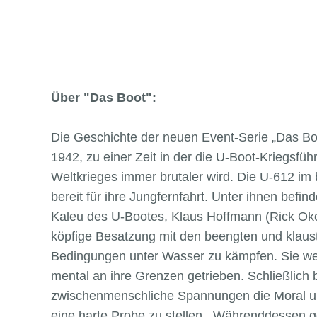
Über "Das Boot":
nächstes Slide
Die Geschichte der neuen Event-Serie „Das Bo
1942, zu einer Zeit in der die U-Boot-Kriegsf
Weltkrieges immer brutaler wird. Die U-612 im 
bereit für ihre Jungfernfahrt. Unter ihnen befin
Kaleu des U-Bootes, Klaus Hoffmann (Rick Okon
köpfige Besatzung mit den beengten und klaus
Bedingungen unter Wasser zu kämpfen. Sie we
mental an ihre Grenzen getrieben. Schließlich
zwischenmenschliche Spannungen die Moral un
eine harte Probe zu stellen. Währenddessen g