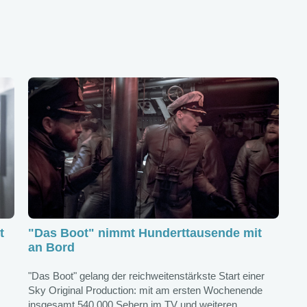
t
"Das Boot" nimmt Hunderttausende mit
an Bord
"Das Boot" gelang der reichweitenstärkste Start einer
Sky Original Production: mit am ersten Wochenende
insgesamt 540.000 Sehern im TV und weiteren