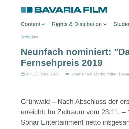
Direkt
zum
Inhalt
Content
Rights & Distribution
Studi
Pfadnavigation
Newsroom
Neunfach nominiert: "Da
Fernsehpreis 2019
Mi., 19. Dez. 2018
what's new
Moritz Polter
Bavar
Grünwald – Nach Abschluss der erst
erreicht: Im Zeitraum vom 23.11. –
Sonar Entertainment netto insgesam