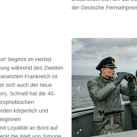
der Deutsche Fernsehpreis
ot“ beginnt im Herbst
ührung während des Zweiten
besetzten Frankreich ist
det sich auch der neue
). Schnell hat die 40-
trophobischen
rden körperlich und
 beginnen
d Loyalität an Bord auf
erät die Welt von Simone