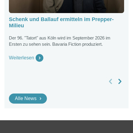
Schenk und Ballauf ermitteln im Prepper-
K
Milieu
G
B
Der 96. "Tatort" aus Köln wird im September 2026 im
Ersten zu sehen sein. Bavaria Fiction produziert.
K
2
G
Weiterlesen
W
vorheriges Slide
nächstes Slide
Alle News