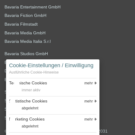
Bavaria Entertainment GmbH
Bavaria Fiction GmbH
Bavaria Filmstadt
Bavaria Media GmbH
Bavaria Media Italia S.r.l
Bavaria Studios GmbH
Bavaria Studios Holding GmbH
Cookie-Einstellungen / Einwilligung
D-Facto Motion GmbH
Ausführliche Cookie-Hinweise
Enterprises Sonor Musik GmbH
Technische Cookies
mehr
immer aktiv
Satel Film GmbH
Saxonia Media Filmproduktionsgesellschaft mbH
Statistische Cookies
mehr
abgelehnt
Story House Pictures GmbH
Story House Productions GmbH
Marketing Cookies
mehr
abgelehnt
© 2026 Bavaria Film GmbH, Bavariafilmplatz 7, 82031