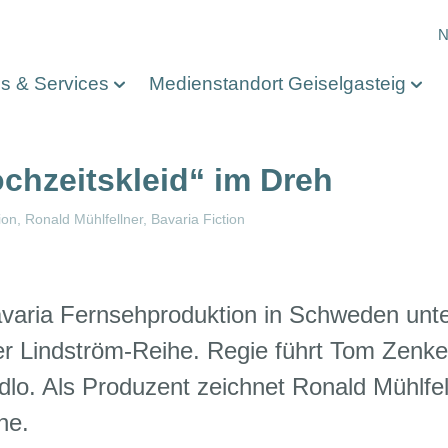
M
N
os & Services
Medienstandort Geiselgasteig
chzeitskleid“ im Dreh
ion
Ronald Mühlfellner
Bavaria Fiction
Bavaria Fernsehproduktion in Schweden unte
der Lindström-Reihe. Regie führt Tom Zenk
lo. Als Produzent zeichnet Ronald Mühlfell
ne.