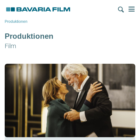
Direkt
M
zum
Inhalt
Produktionen
Produktionen
Film