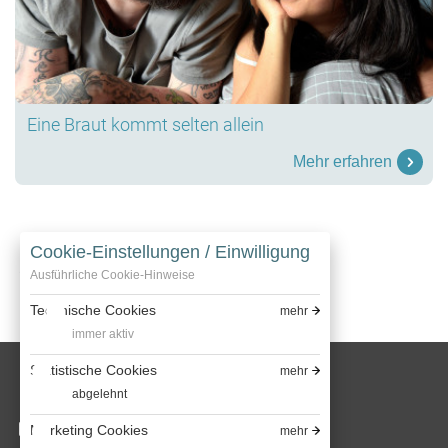
Eine Braut kommt selten allein
Mehr erfahren
Cookie-Einstellungen / Einwilligung
Vorherige
Weiter
Ausführliche Cookie-Hinweise
Technische Cookies
mehr
immer aktiv
Statistische Cookies
mehr
abgelehnt
Marketing Cookies
mehr