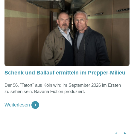
Schenk und Ballauf ermitteln im Prepper-Milieu
Der 96. "Tatort" aus Köln wird im September 2026 im Ersten
zu sehen sein. Bavaria Fiction produziert.
Weiterlesen
vorheriges Slide
nächstes Slide