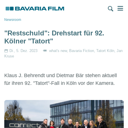
Direkt
M
zum
Inhalt
Pfadnavigation
Newsroom
"Restschuld": Drehstart für 92.
Kölner "Tatort"
Di., 5. Dez. 2023
what's new
Bavaria Fiction
Tatort Köln
Jan
Kruse
Klaus J. Behrendt und Dietmar Bär stehen aktuell
für ihren 92. "Tatort"-Fall in Köln vor der Kamera.