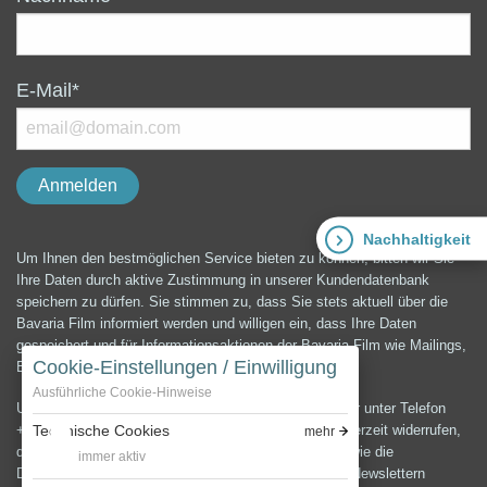
E-Mail*
Nachhaltigkeit
Um Ihnen den bestmöglichen Service bieten zu können, bitten wir Sie
Ihre Daten durch aktive Zustimmung in unserer Kundendatenbank
speichern zu dürfen. Sie stimmen zu, dass Sie stets aktuell über die
Bavaria Film informiert werden und willigen ein, dass Ihre Daten
gespeichert und für Informationsaktionen der Bavaria Film wie Mailings,
Cookie-Einstellungen / Einwilligung
E-Mails, Newsletter etc. verwendet werden können.
Ausführliche Cookie-Hinweise
Unter der E-Mail-Adresse presse@bavaria-film.de oder unter Telefon
+49 (0) 89 64 99 3900 können Sie die Einwilligung jederzeit widerrufen,
Technische Cookies
mehr
die Änderung und Löschung Ihrer Daten verlangen sowie die
immer aktiv
Datenschutzerklärung anfordern.Zum Versenden von Newslettern