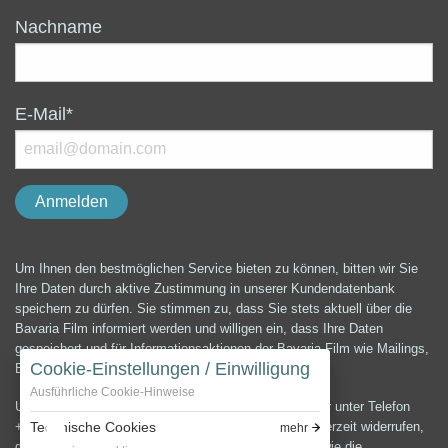
Nachname
E-Mail*
Um Ihnen den bestmöglichen Service bieten zu können, bitten wir Sie
Ihre Daten durch aktive Zustimmung in unserer Kundendatenbank
speichern zu dürfen. Sie stimmen zu, dass Sie stets aktuell über die
Bavaria Film informiert werden und willigen ein, dass Ihre Daten
gespeichert und für Informationsaktionen der Bavaria Film wie Mailings,
Cookie-Einstellungen / Einwilligung
E-Mails, Newsletter etc. verwendet werden können.
Ausführliche Cookie-Hinweise
Unter der E-Mail-Adresse presse@bavaria-film.de oder unter Telefon
+49 (0) 89 64 99 3900 können Sie die Einwilligung jederzeit widerrufen,
Technische Cookies
mehr
die Änderung und Löschung Ihrer Daten verlangen sowie die