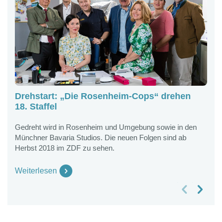
Drehstart: „Die Rosenheim-Cops“ drehen
A
18. Staffel
L
Gedreht wird in Rosenheim und Umgebung sowie in den
D
Münchner Bavaria Studios. Die neuen Folgen sind ab
d
Herbst 2018 im ZDF zu sehen.
W
Weiterlesen
vorheriges Slide
nächstes Slide