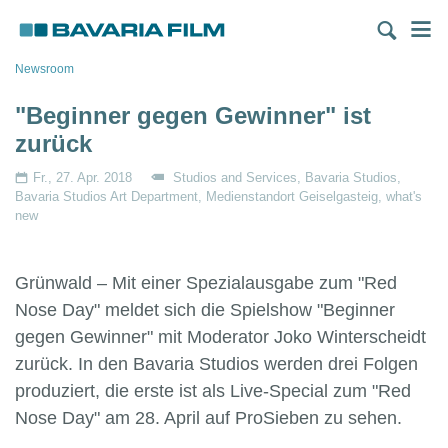
Direkt
M
zum
Inhalt
Pfadnavigation
Newsroom
"Beginner gegen Gewinner" ist
zurück
Fr., 27. Apr. 2018
Studios and Services
Bavaria Studios
Bavaria Studios Art Department
Medienstandort Geiselgasteig
what's
new
Grünwald – Mit einer Spezialausgabe zum "Red
Nose Day" meldet sich die Spielshow "Beginner
gegen Gewinner" mit Moderator Joko Winterscheidt
zurück. In den Bavaria Studios werden drei Folgen
produziert, die erste ist als Live-Special zum "Red
Nose Day" am 28. April auf ProSieben zu sehen.