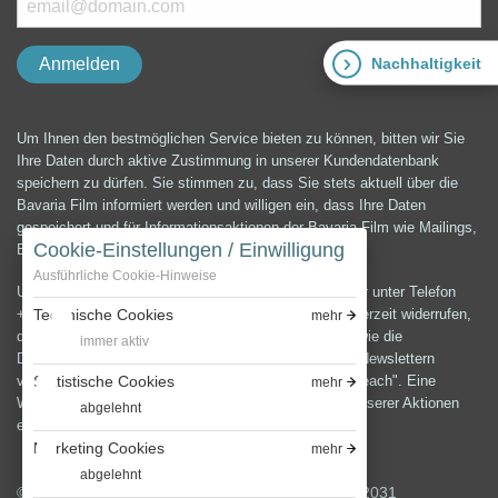
Nachhaltigkeit
Um Ihnen den bestmöglichen Service bieten zu können, bitten wir Sie
Ihre Daten durch aktive Zustimmung in unserer Kundendatenbank
speichern zu dürfen. Sie stimmen zu, dass Sie stets aktuell über die
Bavaria Film informiert werden und willigen ein, dass Ihre Daten
gespeichert und für Informationsaktionen der Bavaria Film wie Mailings,
Cookie-Einstellungen / Einwilligung
E-Mails, Newsletter etc. verwendet werden können.
Ausführliche Cookie-Hinweise
Unter der E-Mail-Adresse presse@bavaria-film.de oder unter Telefon
Technische Cookies
+49 (0) 89 64 99 3900 können Sie die Einwilligung jederzeit widerrufen,
mehr
die Änderung und Löschung Ihrer Daten verlangen sowie die
immer aktiv
Datenschutzerklärung anfordern.Zum Versenden von Newslettern
Statistische Cookies
verwenden wir die E-Mail-Marketing Software "Cleverreach". Eine
mehr
Weitergabe oder Verwendung Ihrer Daten außerhalb unserer Aktionen
abgelehnt
erfolgt nicht.
Marketing Cookies
mehr
abgelehnt
© 2026 Bavaria Film GmbH, Bavariafilmplatz 7, 82031