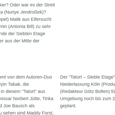
ker? Oder war es der Streit
aja (Nuriye Jendroßek)?
el) Malik aus Eifersucht
in (Antonia Bill) zu sehr
ande der Siebten Etage
er aus der Mitte der
ammt von dem Autoren-Duo
Der "Tatort – Siebte Etage"
yin Tabak, die
Niederlassung Köln (Prod
in diesem "Tatort" aus
(Redakteur Götz Bolten) fü
issar Norbert Jütte, Tinka
Umgebung noch bis zum 20.
nd Joe Bausch als
geplant.
zu sehen sind Maddy Forst,