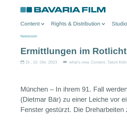
Direkt
zum
Inhalt
Content
Rights & Distribution
Studi
Pfadnavigation
Newsroom
Ermittlungen im Rotlicht
Di., 10. Okt. 2023
what's new
Content
Tatort Köln
München – In ihrem 91. Fall werde
(Dietmar Bär) zu einer Leiche vor 
Fenster gestürzt. Die Dreharbeiten 