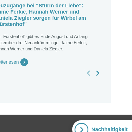
uzugänge bei "Sturm der Liebe":
Happy Bir
ime Ferkic, Hannah Werner und
Klassiker
niela Ziegler sorgen für Wirbel am
ürstenhof"
Das Jubiläu
mit vielen 
 "Fürstenhof" gibt es Ende August und Anfang
begangen. Ba
ptember drei Neuankömmlinge: Jaime Ferkic,
nnah Werner und Daniela Ziegler.
Weiterlese
iterlesen
vorheriges Slide
nächstes Slide
Nachhaltigkeit