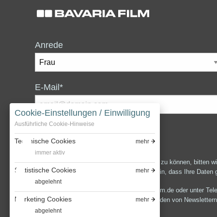
Anrede
E-Mail*
Cookie-Einstellungen / Einwilligung
Ausführliche Cookie-Hinweise
Technische Cookies
mehr
immer aktiv
Um Ihnen den bestmöglichen Service bieten zu können, bitten wi
Statistische Cookies
mehr
Bavaria Film informiert werden und willigen ein, dass Ihre Daten
abgelehnt
Unter der E-Mail-Adresse presse@bavaria-film.de oder unter Tele
Marketing Cookies
mehr
Datenschutzerklärung anfordern.Zum Versenden von Newslettern v
nicht.
abgelehnt