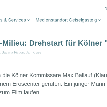
M
N
os & Services
Medienstandort Geiselgasteig
-Milieu: Drehstart für Kölner 
Bavaria Fiction
Jan Kruse
n die Kölner Kommissare Max Ballauf (Kla
einem Eroscenter gerufen. Ein junger Mann 
zum Film laufen.