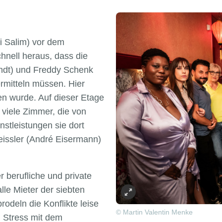
 Salim) vor dem
chnell heraus, dass die
ndt) und Freddy Schenk
ermitteln müssen. Hier
en wurde. Auf dieser Etage
 viele Zimmer, die von
stleistungen sie dort
eissler (André Eisermann)
r berufliche und private
le Mieter der siebten
odeln die Konflikte leise
© Martin Valentin Menke
 Stress mit dem