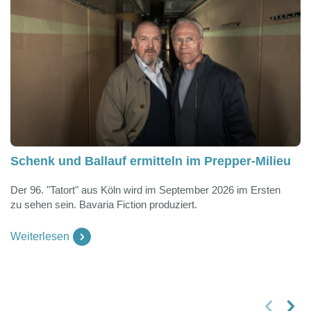
Schenk und Ballauf ermitteln im Prepper-Milieu
Der 96. "Tatort" aus Köln wird im September 2026 im Ersten
zu sehen sein. Bavaria Fiction produziert.
Weiterlesen
vorheriges Slide
nächstes Slide