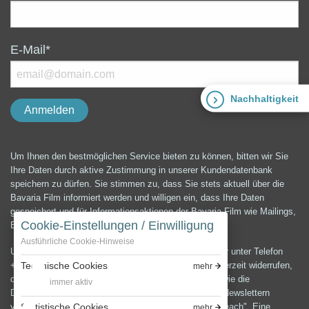
E-Mail*
Nachhaltigkeit
Um Ihnen den bestmöglichen Service bieten zu können, bitten wir Sie
Ihre Daten durch aktive Zustimmung in unserer Kundendatenbank
speichern zu dürfen. Sie stimmen zu, dass Sie stets aktuell über die
Bavaria Film informiert werden und willigen ein, dass Ihre Daten
gespeichert und für Informationsaktionen der Bavaria Film wie Mailings,
Cookie-Einstellungen / Einwilligung
E-Mails, Newsletter etc. verwendet werden können.
Ausführliche Cookie-Hinweise
Unter der E-Mail-Adresse presse@bavaria-film.de oder unter Telefon
Technische Cookies
+49 (0) 89 64 99 3900 können Sie die Einwilligung jederzeit widerrufen,
mehr
die Änderung und Löschung Ihrer Daten verlangen sowie die
immer aktiv
Datenschutzerklärung anfordern.Zum Versenden von Newslettern
Statistische Cookies
verwenden wir die E-Mail-Marketing Software "Cleverreach". Eine
mehr