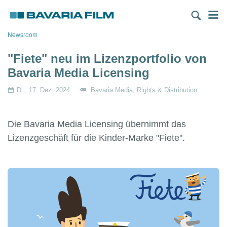
Direkt
M
zum
Inhalt
Pfadnavigation
Newsroom
"Fiete" neu im Lizenzportfolio von
Bavaria Media Licensing
Di., 17. Dez. 2024
Bavaria Media
Rights & Distribution
Die Bavaria Media Licensing übernimmt das
Lizenzgeschäft für die Kinder-Marke "Fiete".