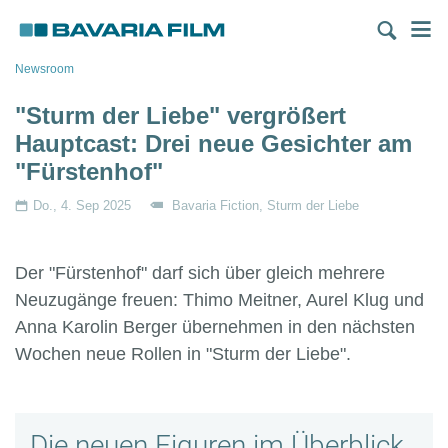
Direkt
M
zum
Inhalt
Pfadnavigation
Newsroom
"Sturm der Liebe" vergrößert
Hauptcast: Drei neue Gesichter am
"Fürstenhof"
Do., 4. Sep 2025
Bavaria Fiction
Sturm der Liebe
Der "Fürstenhof" darf sich über gleich mehrere
Neuzugänge freuen: Thimo Meitner, Aurel Klug und
Anna Karolin Berger übernehmen in den nächsten
Wochen neue Rollen in "Sturm der Liebe".
Die neuen Figuren im Überblick