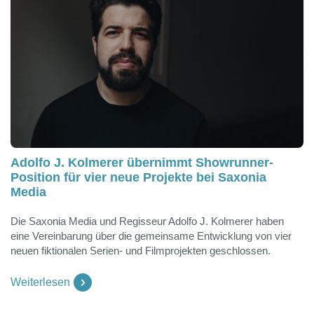
Adolfo J. Kolmerer übernimmt Showrunner-
Position für vier neue Projekte bei Saxonia
Media
Die Saxonia Media und Regisseur Adolfo J. Kolmerer haben
eine Vereinbarung über die gemeinsame Entwicklung von vier
neuen fiktionalen Serien- und Filmprojekten geschlossen.
Weiterlesen
vorheriges Slide
nächstes Slide