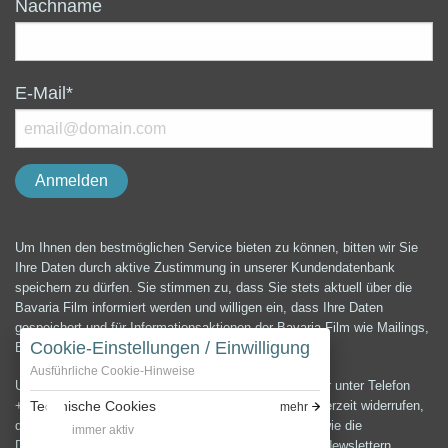
Nachname
E-Mail*
Um Ihnen den bestmöglichen Service bieten zu können, bitten wir Sie
Ihre Daten durch aktive Zustimmung in unserer Kundendatenbank
speichern zu dürfen. Sie stimmen zu, dass Sie stets aktuell über die
Bavaria Film informiert werden und willigen ein, dass Ihre Daten
gespeichert und für Informationsaktionen der Bavaria Film wie Mailings,
Cookie-Einstellungen / Einwilligung
E-Mails, Newsletter etc. verwendet werden können.
Ausführliche Cookie-Hinweise
Unter der E-Mail-Adresse presse@bavaria-film.de oder unter Telefon
Technische Cookies
+49 (0) 89 64 99 3900 können Sie die Einwilligung jederzeit widerrufen,
mehr
die Änderung und Löschung Ihrer Daten verlangen sowie die
immer aktiv
Datenschutzerklärung anfordern.Zum Versenden von Newslettern