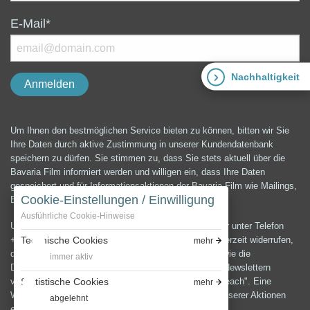
E-Mail*
Nachhaltigkeit
Um Ihnen den bestmöglichen Service bieten zu können, bitten wir Sie
Ihre Daten durch aktive Zustimmung in unserer Kundendatenbank
speichern zu dürfen. Sie stimmen zu, dass Sie stets aktuell über die
Bavaria Film informiert werden und willigen ein, dass Ihre Daten
gespeichert und für Informationsaktionen der Bavaria Film wie Mailings,
Cookie-Einstellungen / Einwilligung
E-Mails, Newsletter etc. verwendet werden können.
Ausführliche Cookie-Hinweise
Unter der E-Mail-Adresse presse@bavaria-film.de oder unter Telefon
Technische Cookies
+49 (0) 89 64 99 3900 können Sie die Einwilligung jederzeit widerrufen,
mehr
die Änderung und Löschung Ihrer Daten verlangen sowie die
immer aktiv
Datenschutzerklärung anfordern.Zum Versenden von Newslettern
Statistische Cookies
verwenden wir die E-Mail-Marketing Software "Cleverreach". Eine
mehr
Weitergabe oder Verwendung Ihrer Daten außerhalb unserer Aktionen
abgelehnt
erfolgt nicht.