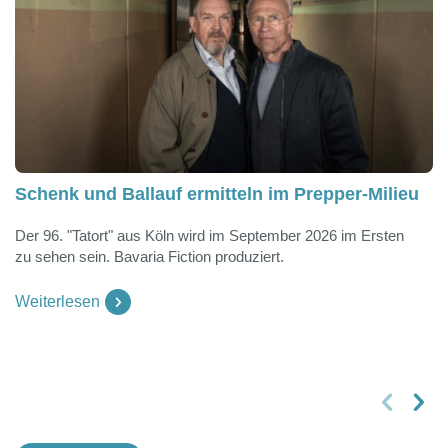
Schenk und Ballauf ermitteln im Prepper-Milieu
Der 96. "Tatort" aus Köln wird im September 2026 im Ersten
zu sehen sein. Bavaria Fiction produziert.
Weiterlesen
vorheriges Slide
nächstes Slide