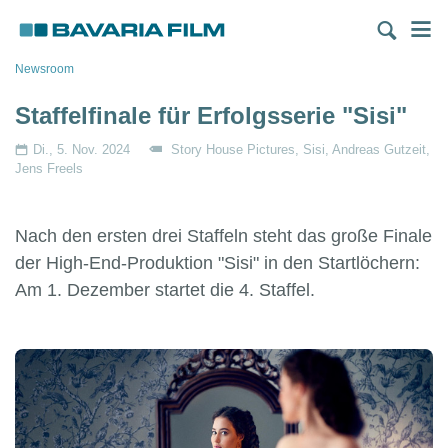
Direkt
M
zum
Inhalt
Pfadnavigation
Newsroom
Staffelfinale für Erfolgsserie "Sisi"
Di., 5. Nov. 2024
Story House Pictures
Sisi
Andreas Gutzeit
Jens Freels
Nach den ersten drei Staffeln steht das große Finale
der High-End-Produktion "Sisi" in den Startlöchern:
Am 1. Dezember startet die 4. Staffel.