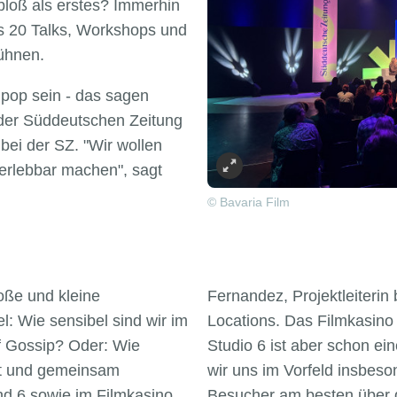
bloß als erstes? Immerhin
s 20 Talks, Workshops und
Bühnen.
dpop sein - das sagen
i der Süddeutschen Zeitung
bei der SZ. "Wir wollen
 erlebbar machen", sagt
© Bavaria Film
ße und kleine
Fernandez, Projektleiterin 
l: Wie sensibel sind wir im
Locations. Das Filmkasino 
f Gossip? Oder: Wie
Studio 6 ist aber schon ei
ert und gemeinsam
wir uns im Vorfeld insbeso
und 6 sowie im Filmkasino.
Besucher am besten über d