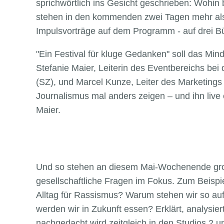
sprichwörtlich ins Gesicht geschrieben: Wohin 
stehen in den kommenden zwei Tagen mehr al
Impulsvorträge auf dem Programm - auf drei 
"Ein Festival für kluge Gedanken" soll das Min
Stefanie Maier, Leiterin des Eventbereichs be
(SZ), und Marcel Kunze, Leiter des Marketings 
Journalismus mal anders zeigen – und ihn live
Maier.
Und so stehen an diesem Mai-Wochenende gro
gesellschaftliche Fragen im Fokus. Zum Beispie
Alltag für Rassismus? Warum stehen wir so au
werden wir in Zukunft essen? Erklärt, analysi
nachgedacht wird zeitgleich in den Studios 2 