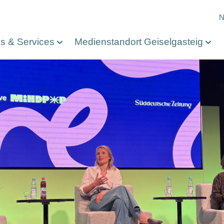
M
N
os & Services
Medienstandort Geiselgasteig