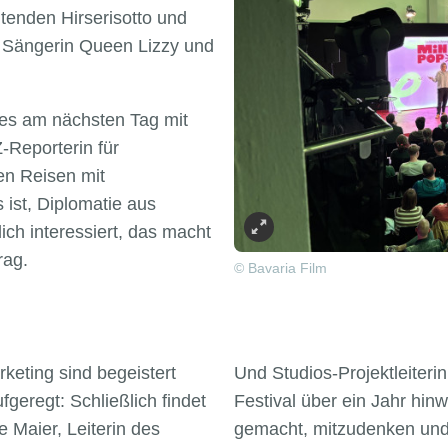
tenden Hirserisotto und
 Sängerin Queen Lizzy und
 es am nächsten Tag mit
-Reporterin für
ren Reisen mit
ist, Diplomatie aus
ich interessiert, das macht
rag.
© Bavaria Film
keting sind begeistert
Und Studios-Projektleiteri
fgeregt: Schließlich findet
Festival über ein Jahr hin
e Maier, Leiterin des
gemacht, mitzudenken und 