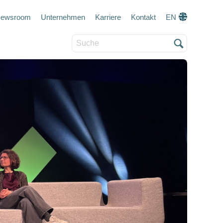
eta navigation
ewsroom
Unternehmen
Karriere
Kontakt
EN
Suche