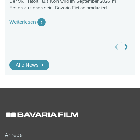
Der 96. "Tatort" aus Köln wird im September 2026 im
Ersten zu sehen sein. Bavaria Fiction produziert.
K
2
G
Weiterlesen
W
vorheriges Slide
nächstes Slide
Alle News
Anrede