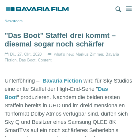
Direkt
M
zum
Inhalt
Pfadnavigation
Newsroom
"Das Boot" Staffel drei kommt –
diesmal sogar noch schärfer
Di., 27. Okt. 2020
what's new
Markus Zimmer
Bavaria
Fiction
Das Boot
Content
Unterföhring –
Bavaria Fiction
wird für Sky Studios
eine dritte Staffel der High-End-Serie "
Das
Boot
" produzieren. Nachdem die beiden ersten
Staffeln bereits in UHD und im dreidimensionalen
Tonformat Dolby Atmos verfügbar sind, dürfen sich
Sky Q und Besitzer eines Samsung QLED 8K
SmartTVs auf ein noch schärferes Seherlebnis