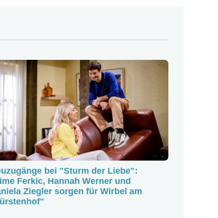
uzugänge bei "Sturm der Liebe":
Happy Bir
ime Ferkic, Hannah Werner und
Klassiker
niela Ziegler sorgen für Wirbel am
ürstenhof"
Das Jubiläu
mit vielen 