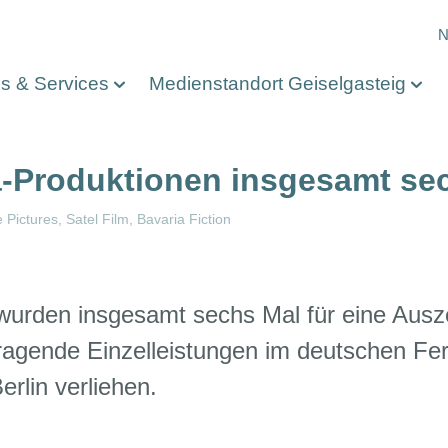
M
N
os & Services
Medienstandort Geiselgasteig
a-Produktionen insgesamt se
 Pictures
Satel Film
Bavaria Fiction
n wurden insgesamt sechs Mal für eine Au
ragende Einzelleistungen im deutschen Fer
rlin verliehen.