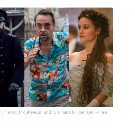
, "Tatort: Propheteus" und "Sisi" sind für den DafF-Preis