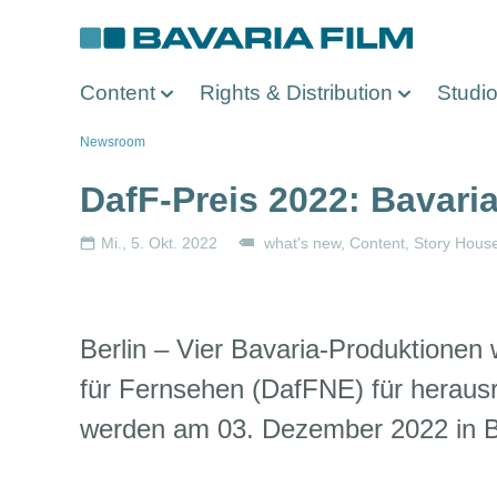
Direkt
zum
Inhalt
Content
Rights & Distribution
Studi
Pfadnavigation
Newsroom
DafF-Preis 2022: Bavari
Mi., 5. Okt. 2022
what's new
Content
Story House
Berlin – Vier Bavaria-Produktione
für Fernsehen (DafFNE) für heraus
werden am 03. Dezember 2022 in Be