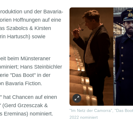
roduktion und der Bavaria-
egorien Hoffnungen auf eine
s Szabolcs & Kirsten
rin Hartusch) sowie
.
rbeit beim Münsteraner
ominiert; Hans Steinbichler
erie "Das Boot" in der
n Bavaria Fiction.
i" hat Chancen auf einen
nt" (Gerd Grzesczak &
"Im Netz der Camorra", "Das Boot"
 Ereminas) nominiert.
2022 nominiert