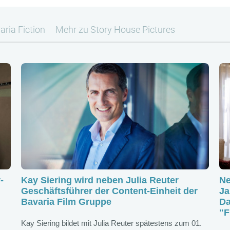
ria Fiction
Mehr zu Story House Pictures
-
Kay Siering wird neben Julia Reuter
Ne
Geschäftsführer der Content-Einheit der
Ja
Bavaria Film Gruppe
Da
"F
Kay Siering bildet mit Julia Reuter spätestens zum 01.