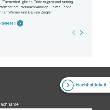
 "Fürstenhof" gibt es Ende August und Anfang
begangen. Ba
ptember drei Neuankömmlinge: Jaime Ferkic,
nnah Werner und Daniela Ziegler.
Weiterlese
iterlesen
vorheriges Slide
nächstes Slide
Nachhaltigkeit
Nachname