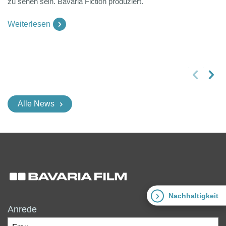
zu sehen sein. Bavaria Fiction produziert.
Weiterlesen
vorheriges Slide
nächstes Slide
Alle News
Nachhaltigkeit
Anrede