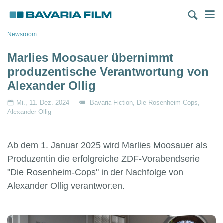
Direkt
M
zum
Inhalt
Pfadnavigation
Newsroom
Marlies Moosauer übernimmt
produzentische Verantwortung von
Alexander Ollig
Mi., 11. Dez. 2024
Bavaria Fiction
Die Rosenheim-Cops
Alexander Ollig
Ab dem 1. Januar 2025 wird Marlies Moosauer als
Produzentin die erfolgreiche ZDF-Vorabendserie
"Die Rosenheim-Cops" in der Nachfolge von
Alexander Ollig verantworten.