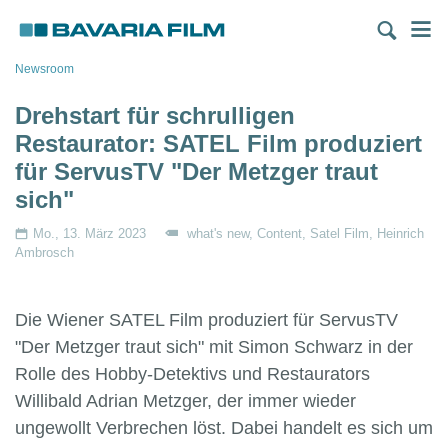
Direkt
M
zum
Inhalt
Pfadnavigation
Newsroom
Drehstart für schrulligen
Restaurator: SATEL Film produziert
für ServusTV "Der Metzger traut
sich"
Mo., 13. März 2023
what's new
Content
Satel Film
Heinrich
Ambrosch
Die Wiener SATEL Film produziert für ServusTV
"Der Metzger traut sich" mit Simon Schwarz in der
Rolle des Hobby-Detektivs und Restaurators
Willibald Adrian Metzger, der immer wieder
ungewollt Verbrechen löst. Dabei handelt es sich um