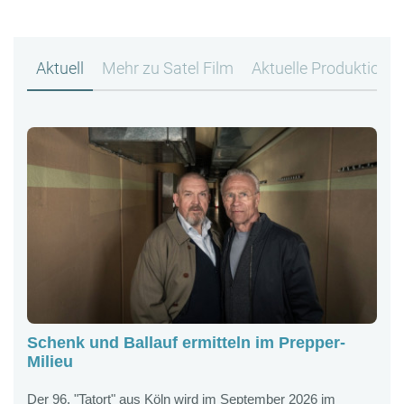
Aktuell
Mehr zu Satel Film
Aktuelle Produktione
Schenk und Ballauf ermitteln im Prepper-
K
Milieu
G
B
Der 96. "Tatort" aus Köln wird im September 2026 im