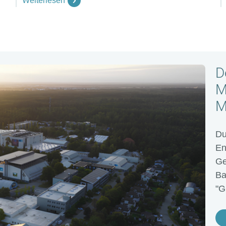
Weiterlesen
D
M
M
Du
En
Ge
Ba
"G