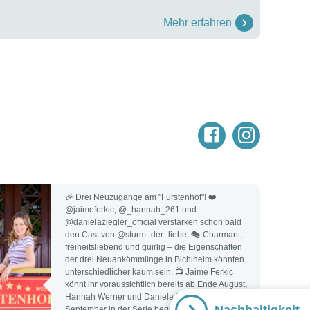
Mehr erfahren
🎉 Drei Neuzugänge am "Fürstenhof"! ❤️
@jaimeferkic, @_hannah_261 und
@danielaziegler_official verstärken schon bald
den Cast von @sturm_der_liebe. 🎭 Charmant,
freiheitsliebend und quirlig – die Eigenschaften
der drei Neuankömmlinge in Bichlheim könnten
unterschiedlicher kaum sein. 📺 Jaime Ferkic
könnt ihr voraussichtlich bereits ab Ende August,
Hannah Werner und Daniela Ziegler ab Mitte
September in der Serie begrüßen. 👉 Auf welche