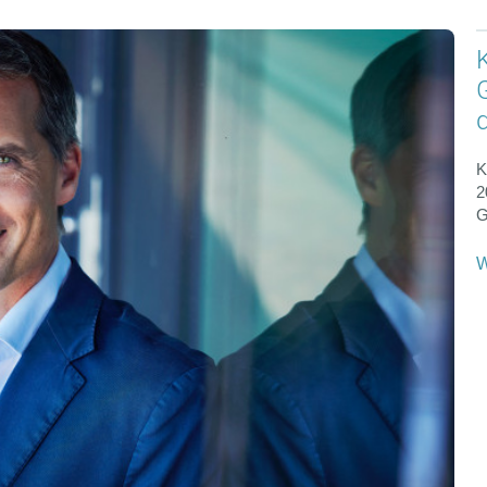
K
2
G
W