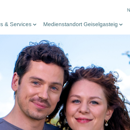
M
N
os & Services
Medienstandort Geiselgasteig