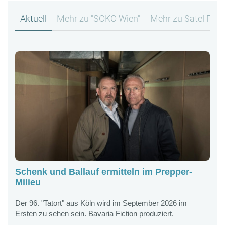
Aktuell
Mehr zu "SOKO Wien"
Mehr zu Satel Film
Schenk und Ballauf ermitteln im Prepper-
K
Milieu
G
B
Der 96. "Tatort" aus Köln wird im September 2026 im
Ersten zu sehen sein. Bavaria Fiction produziert.
K
2