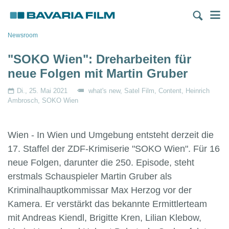
Direkt
M
zum
Inhalt
Pfadnavigation
Newsroom
"SOKO Wien": Dreharbeiten für
neue Folgen mit Martin Gruber
Di., 25. Mai 2021
what's new
Satel Film
Content
Heinrich
Ambrosch
SOKO Wien
Wien - In Wien und Umgebung entsteht derzeit die
17. Staffel der ZDF-Krimiserie "SOKO Wien". Für 16
neue Folgen, darunter die 250. Episode, steht
erstmals Schauspieler Martin Gruber als
Kriminalhauptkommissar Max Herzog vor der
Kamera. Er verstärkt das bekannte Ermittlerteam
mit Andreas Kiendl, Brigitte Kren, Lilian Klebow,