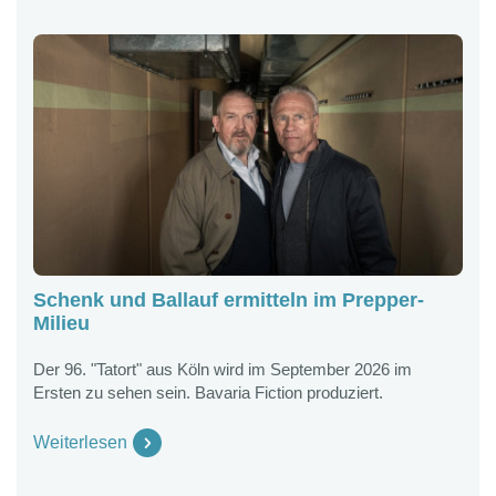
Schenk und Ballauf ermitteln im Prepper-
K
Milieu
G
B
Der 96. "Tatort" aus Köln wird im September 2026 im
Ersten zu sehen sein. Bavaria Fiction produziert.
K
2
G
Weiterlesen
W