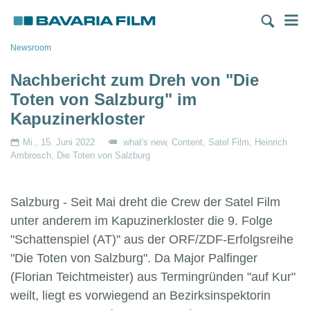
Direkt
M
zum
Inhalt
Pfadnavigation
Newsroom
Nachbericht zum Dreh von "Die
Toten von Salzburg" im
Kapuzinerkloster
Mi., 15. Juni 2022
what's new
Content
Satel Film
Heinrich
Ambrosch
Die Toten von Salzburg
Salzburg - Seit Mai dreht die Crew der Satel Film
unter anderem im Kapuzinerkloster die 9. Folge
"Schattenspiel (AT)" aus der ORF/ZDF-Erfolgsreihe
"Die Toten von Salzburg". Da Major Palfinger
(Florian Teichtmeister) aus Termingründen "auf Kur"
weilt, liegt es vorwiegend an Bezirksinspektorin