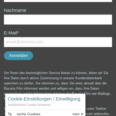
Nachname
E-Mail*
Um Ihnen den bestmöglichen Service bieten zu können, bitten wir Sie
Ihre Daten durch aktive Zustimmung in unserer Kundendatenbank
speichern zu dürfen. Sie stimmen zu, dass Sie stets aktuell über die
Bavaria Film informiert werden und willigen ein, dass Ihre Daten
gespeichert und für Informationsaktionen der Bavaria Film wie Mailings,
Cookie-Einstellungen / Einwilligung
E-Mails, Newsletter etc. verwendet werden können.
Ausführliche Cookie-Hinweise
Unter der E-Mail-Adresse presse@bavaria-film.de oder unter Telefon
+49 (0) 89 64 99 3900 können Sie die Einwilligung jederzeit widerrufen,
Technische Cookies
mehr