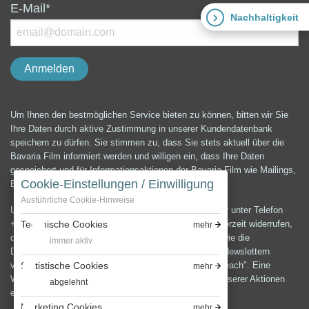
E-Mail*
Nachhaltigkeit
Um Ihnen den bestmöglichen Service bieten zu können, bitten wir Sie
Ihre Daten durch aktive Zustimmung in unserer Kundendatenbank
speichern zu dürfen. Sie stimmen zu, dass Sie stets aktuell über die
Bavaria Film informiert werden und willigen ein, dass Ihre Daten
gespeichert und für Informationsaktionen der Bavaria Film wie Mailings,
Cookie-Einstellungen / Einwilligung
E-Mails, Newsletter etc. verwendet werden können.
Ausführliche Cookie-Hinweise
Unter der E-Mail-Adresse presse@bavaria-film.de oder unter Telefon
+49 (0) 89 64 99 3900 können Sie die Einwilligung jederzeit widerrufen,
Technische Cookies
mehr
die Änderung und Löschung Ihrer Daten verlangen sowie die
immer aktiv
Datenschutzerklärung anfordern.Zum Versenden von Newslettern
verwenden wir die E-Mail-Marketing Software "Cleverreach". Eine
Statistische Cookies
mehr
Weitergabe oder Verwendung Ihrer Daten außerhalb unserer Aktionen
abgelehnt
erfolgt nicht.
Marketing Cookies
mehr