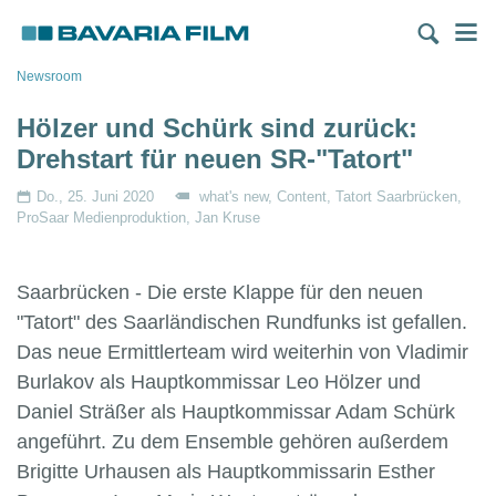
Direkt
M
zum
Inhalt
Pfadnavigation
Newsroom
Hölzer und Schürk sind zurück:
Drehstart für neuen SR-"Tatort"
Do., 25. Juni 2020
what's new
Content
Tatort Saarbrücken
ProSaar Medienproduktion
Jan Kruse
Saarbrücken - Die erste Klappe für den neuen
"Tatort" des Saarländischen Rundfunks ist gefallen.
Das neue Ermittlerteam wird weiterhin von Vladimir
Burlakov als Hauptkommissar Leo Hölzer und
Daniel Sträßer als Hauptkommissar Adam Schürk
angeführt. Zu dem Ensemble gehören außerdem
Brigitte Urhausen als Hauptkommissarin Esther