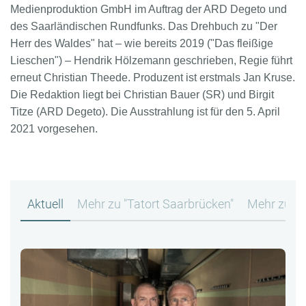
Medienproduktion GmbH im Auftrag der ARD Degeto und
des Saarländischen Rundfunks. Das Drehbuch zu "Der
Herr des Waldes" hat – wie bereits 2019 ("Das fleißige
Lieschen") – Hendrik Hölzemann geschrieben, Regie führt
erneut Christian Theede. Produzent ist erstmals Jan Kruse.
Die Redaktion liegt bei Christian Bauer (SR) und Birgit
Titze (ARD Degeto). Die Ausstrahlung ist für den 5. April
2021 vorgesehen.
Aktuell
Mehr zu "Tatort Saarbrücken"
Mehr zu P