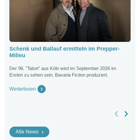
Schenk und Ballauf ermitteln im Prepper-
K
Milieu
G
B
Der 96. "Tatort" aus Köln wird im September 2026 im
Ersten zu sehen sein. Bavaria Fiction produziert.
K
2
G
Weiterlesen
W
vorheriges Slide
nächstes Slide
Alle News